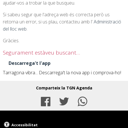
ajudar-vos a trobar la que busqueu.
Si sabeu segur que l'adreça web és correcta però us
retorna un error, si us plau, contacteu amb l'
Administració
del lloc web
.
Gràcies.
Segurament estàveu buscant…
Descarrega't l'app
Tarragona vibra... Descarrega't la nova app i comprova-ho!
Comparteix la TGN Agenda
Facebook
Twitter
Whats
Accessibilitat