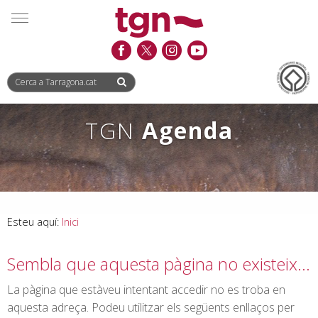
Saltar
Saltar
Informació
MENÚ
al
a
de
contingut
la
contacte
navegació
TGN
Agenda
Esteu aquí:
Inici
Sembla que aquesta pàgina no existeix…
La pàgina que estàveu intentant accedir no es troba en
aquesta adreça. Podeu utilitzar els següents enllaços per