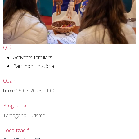
Què:
Activitats familiars
Patrimoni i història
Quan:
Inici:
15-07-2026, 11:00
Programació:
Tarragona Turisme
Localització: