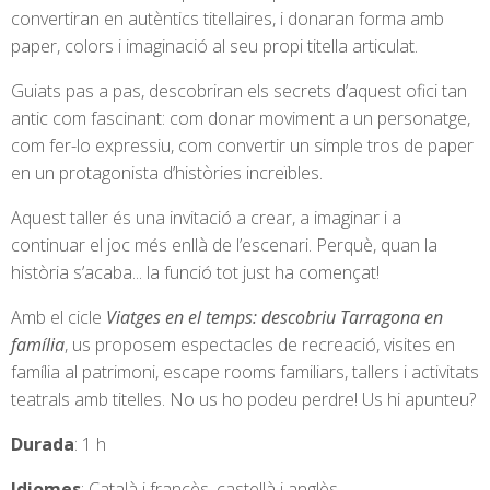
convertiran en autèntics titellaires, i donaran forma amb
paper, colors i imaginació al seu propi titella articulat.
Guiats pas a pas, descobriran els secrets d’aquest ofici tan
antic com fascinant: com donar moviment a un personatge,
com fer-lo expressiu, com convertir un simple tros de paper
en un protagonista d’històries increïbles.
Aquest taller és una invitació a crear, a imaginar i a
continuar el joc més enllà de l’escenari. Perquè, quan la
història s’acaba... la funció tot just ha començat!
Amb el cicle
Viatges en el temps: descobriu Tarragona en
família
, us proposem espectacles de recreació, visites en
família al patrimoni, escape rooms familiars, tallers i activitats
teatrals amb titelles. No us ho podeu perdre! Us hi apunteu?
Durada
: 1 h
Idiomes
: Català i francès, castellà i anglès