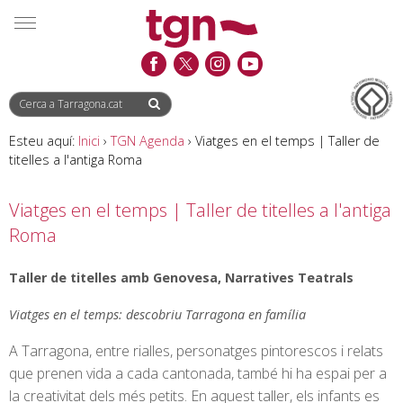
Saltar
Saltar
Informació
MENÚ
al
a
de
contingut
la
contacte
navegació
Esteu aquí:
Inici
›
TGN Agenda
›
Viatges en el temps | Taller de
titelles a l'antiga Roma
Viatges en el temps | Taller de titelles a l'antiga
Roma
Taller de titelles amb Genovesa, Narratives Teatrals
Viatges en el temps: descobriu Tarragona en família
A Tarragona, entre rialles, personatges pintorescos i relats
que prenen vida a cada cantonada, també hi ha espai per a
la creativitat dels més petits. En aquest taller, els infants es