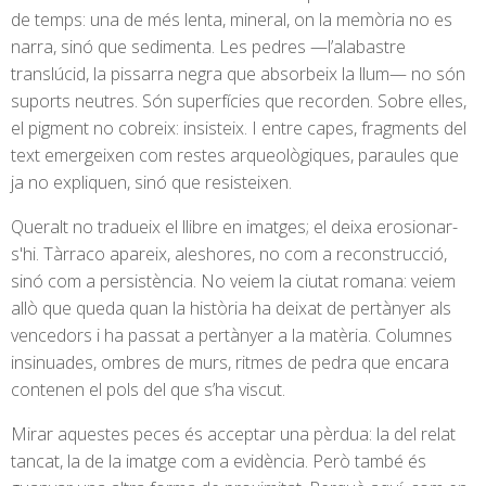
de temps: una de més lenta, mineral, on la memòria no es
narra, sinó que sedimenta. Les pedres —l’alabastre
translúcid, la pissarra negra que absorbeix la llum— no són
suports neutres. Són superfícies que recorden. Sobre elles,
el pigment no cobreix: insisteix. I entre capes, fragments del
text emergeixen com restes arqueològiques, paraules que
ja no expliquen, sinó que resisteixen.
Queralt no tradueix el llibre en imatges; el deixa erosionar-
s'hi. Tàrraco apareix, aleshores, no com a reconstrucció,
sinó com a persistència. No veiem la ciutat romana: veiem
allò que queda quan la història ha deixat de pertànyer als
vencedors i ha passat a pertànyer a la matèria. Columnes
insinuades, ombres de murs, ritmes de pedra que encara
contenen el pols del que s’ha viscut.
Mirar aquestes peces és acceptar una pèrdua: la del relat
tancat, la de la imatge com a evidència. Però també és