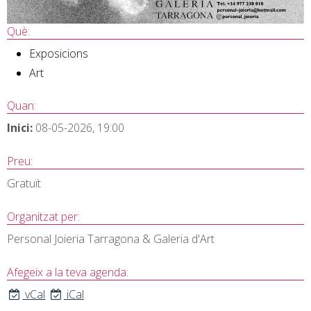
Què:
Exposicions
Art
Quan:
Inici:
08-05-2026, 19:00
Preu:
Gratuït
Organitzat per:
Personal Joieria Tarragona & Galeria d'Art
Afegeix a la teva agenda:
vCal
iCal