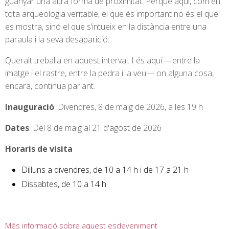
guanyar una altra forma de proximitat. Perquè aquí, com en
tota arqueologia veritable, el que és important no és el que
es mostra, sinó el que s’intueix en la distància entre una
paraula i la seva desaparició.
Queralt treballa en aquest interval. I és aquí —entre la
imatge i el rastre, entre la pedra i la veu— on alguna cosa,
encara, continua parlant.
Inauguració
: Divendres, 8 de maig de 2026, a les 19 h
Dates
: Del 8 de maig al 21 d'agost de 2026
Horaris de visita
Dilluns a divendres, de 10 a 14 h i de 17 a 21 h
Dissabtes, de 10 a 14 h
Més informació sobre aquest esdeveniment