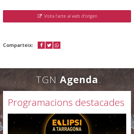
Visita l'acte al web d'origen
Comparteix:
facebook
twitter
whastapp
TGN
Agenda
Programacions destacades