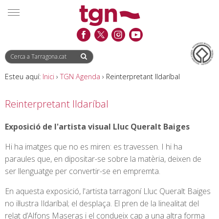
Saltar
Saltar
Informació
MENÚ
al
a
de
contingut
la
contacte
navegació
Esteu aquí:
Inici
›
TGN Agenda
›
Reinterpretant Ildaríbal
Reinterpretant Ildaríbal
Exposició de l'artista visual Lluc Queralt Baiges
Hi ha imatges que no es miren: es travessen. I hi ha
paraules que, en dipositar-se sobre la matèria, deixen de
ser llenguatge per convertir-se en empremta.
En aquesta exposició, l'artista tarragoní Lluc Queralt Baiges
no il·lustra Ildaríbal; el desplaça. El pren de la linealitat del
relat d’Alfons Maseras i el condueix cap a una altra forma