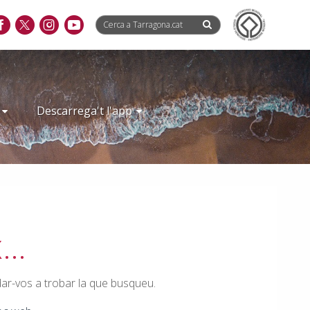
Descarrega't l'app
x…
dar-vos a trobar la que busqueu.