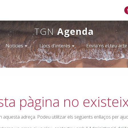
TGN
Agenda
Notícies
Llocs d'interès
Envia'ns el teu acte
ta pàgina no existei
n aquesta adreça. Podeu utilitzar els següents enllaços per aju