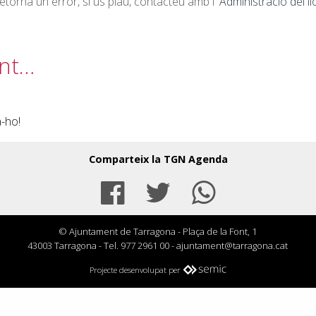
torna un error, si us plau, contacteu amb l'
Administració del l
ant…
a-ho!
Comparteix la TGN Agenda
Facebook
Twitter
Whats
© Ajuntament de Tarragona - Plaça de la Font, 1
43003 Tarragona - Tel.
977 2961 00
-
ajuntament@tarragona.cat
Projecte desenvolupat per