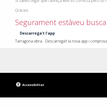
Si sabeu segur que l'adreça web és correcta però us re
Gràcies.
Segurament estàveu busc
Descarrega't l'app
Tarragona vibra... Descarrega't la nova app i comprov
Accessibilitat