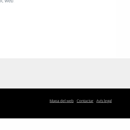
loc web
.
app
Mapa del web
-
Contactar
-
Avís legal