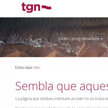
Saltar
Saltar
Informació
al
a
de
contingut
la
contacte
navegació
Cicles i programacions
Esteu aquí:
Inici
Sembla que aques
La pàgina que estàveu intentant accedir no es troba e