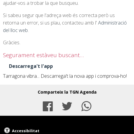
ajudar-vos a trobar la que busqueu.
Si sabeu segur que l'adreça web és correcta però us
retorna un error, si us plau, contacteu amb l'
Administració
del lloc web
.
Gràcies.
Segurament estàveu buscant…
Descarrega't l'app
Tarragona vibra... Descarrega't la nova app i comprova-ho!
Comparteix la TGN Agenda
Facebook
Twitter
Whats
Accessibilitat