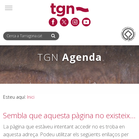
Saltar
Saltar
Informació
MENÚ
al
a
de
contingut
la
contacte
navegació
TGN
Agenda
Esteu aquí:
Inici
Sembla que aquesta pàgina no existeix…
La pàgina que estàveu intentant accedir no es troba en
aquesta adreça. Podeu utilitzar els següents enllaços per