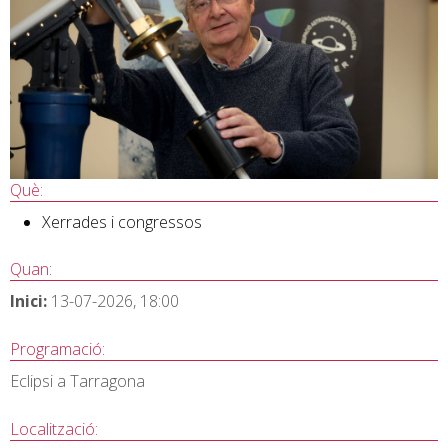
Què:
Xerrades i congressos
Quan:
Inici:
13-07-2026, 18:00
Programació:
Eclipsi a Tarragona
Localització: