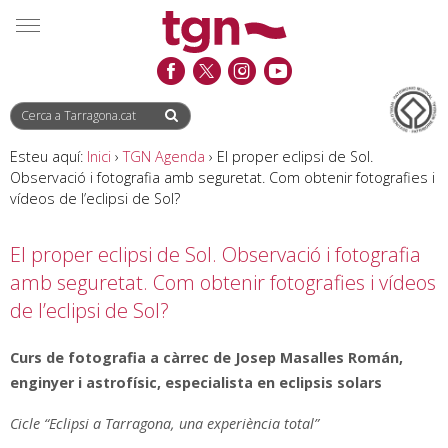
Saltar
Saltar
Informació
MENÚ
al
a
de
contingut
la
contacte
navegació
Esteu aquí:
Inici
›
TGN Agenda
›
El proper eclipsi de Sol.
Observació i fotografia amb seguretat. Com obtenir fotografies i
vídeos de l’eclipsi de Sol?
El proper eclipsi de Sol. Observació i fotografia
amb seguretat. Com obtenir fotografies i vídeos
de l’eclipsi de Sol?
Curs de fotografia a càrrec de Josep Masalles Román,
enginyer i astrofísic, especialista en eclipsis solars
Cicle “Eclipsi a Tarragona, una experiència total”