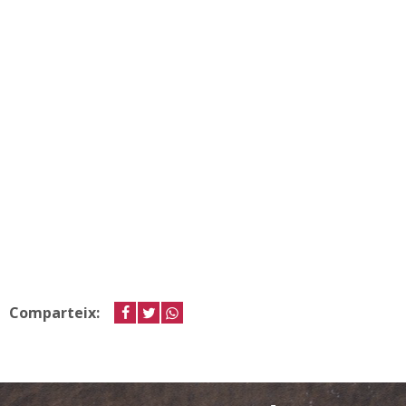
Comparteix:
facebook
twitter
whastapp