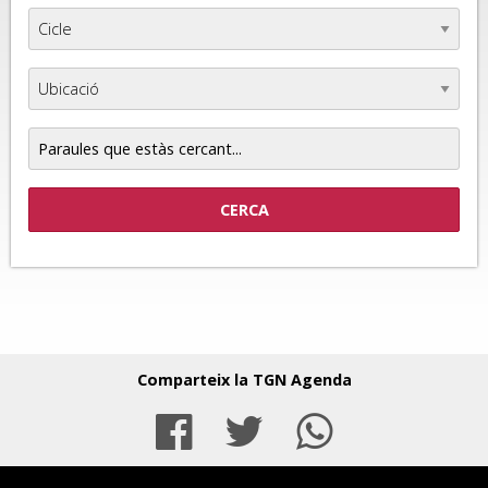
Paraules
que
estàs
cercant...
Comparteix la TGN Agenda
Facebook
Twitter
Whats