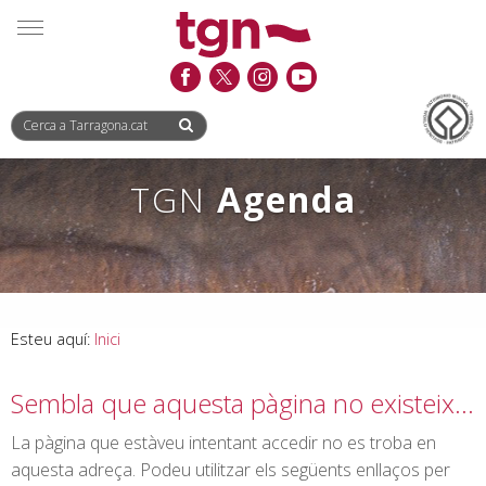
Saltar
Saltar
Informació
MENÚ
al
a
de
contingut
la
contacte
navegació
TGN
Agenda
Esteu aquí:
Inici
Sembla que aquesta pàgina no existeix…
La pàgina que estàveu intentant accedir no es troba en
aquesta adreça. Podeu utilitzar els següents enllaços per