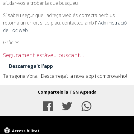
ajudar-vos a trobar la que busqueu.
Si sabeu segur que l'adreça web és correcta però us
retorna un error, si us plau, contacteu amb l'
Administració
del lloc web
.
Gràcies.
Segurament estàveu buscant…
Descarrega't l'app
Tarragona vibra... Descarrega't la nova app i comprova-ho!
Comparteix la TGN Agenda
Facebook
Twitter
Whats
Accessibilitat