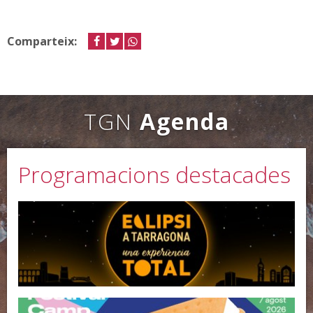
Comparteix:
facebook
twitter
whastapp
TGN
Agenda
Programacions destacades