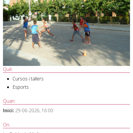
Què:
Cursos i tallers
Esports
Quan:
Inici:
29-06-2026, 16:00
On: