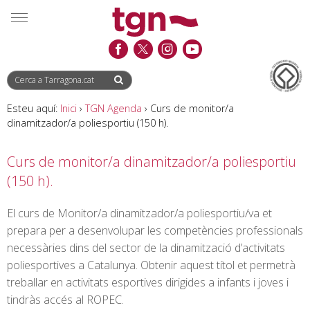
Saltar
Saltar
Informació
MENÚ
al
a
de
contingut
la
contacte
navegació
Esteu aquí:
Inici
›
TGN Agenda
›
Curs de monitor/a
dinamitzador/a poliesportiu (150 h).
Curs de monitor/a dinamitzador/a poliesportiu
(150 h).
El curs de Monitor/a dinamitzador/a poliesportiu/va et
prepara per a desenvolupar les competències professionals
necessàries dins del sector de la dinamització d’activitats
poliesportives a Catalunya. Obtenir aquest títol et permetrà
treballar en activitats esportives dirigides a infants i joves i
tindràs accés al ROPEC.