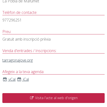
La Pobla de Mafumet
Telèfon de contacte:
977296251
Preu:
Gratuït amb inscripció prèvia
Venda d'entrades / Inscripcions:
tarragonajove.org
Afegeix a la teva agenda:
vCal
iCal
Visita l'acte al web d'origen