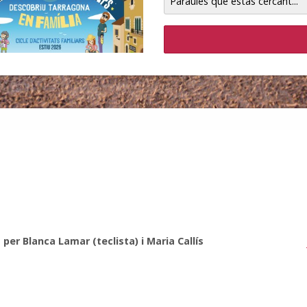
Paraules
que
estàs
cercant...
er Blanca Lamar (teclista) i Maria Callís