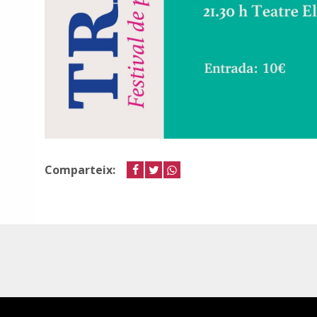
Comparteix:
facebook
twitter
whastapp