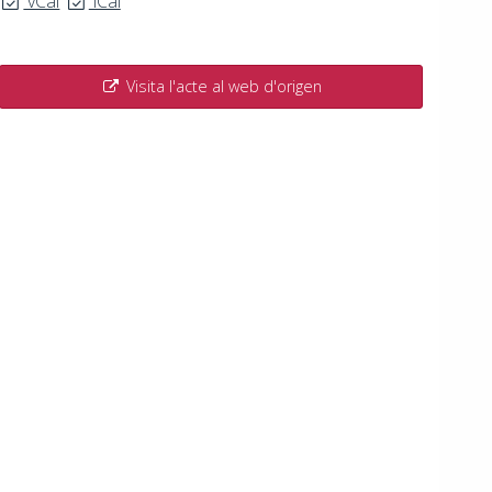
vCal
iCal
Visita l'acte al web d'origen