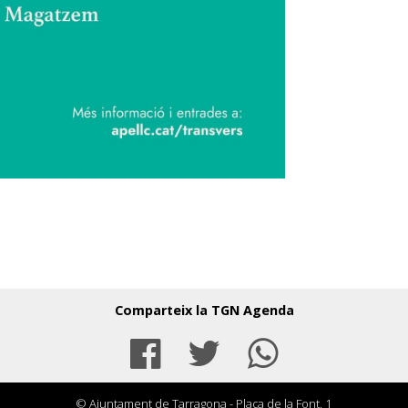
Comparteix la TGN Agenda
Facebook
Twitter
Whats
© Ajuntament de Tarragona - Plaça de la Font, 1