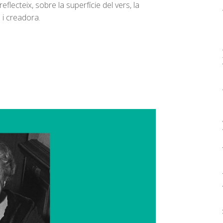
flecteix, sobre la superfície del vers, la
 i creadora.