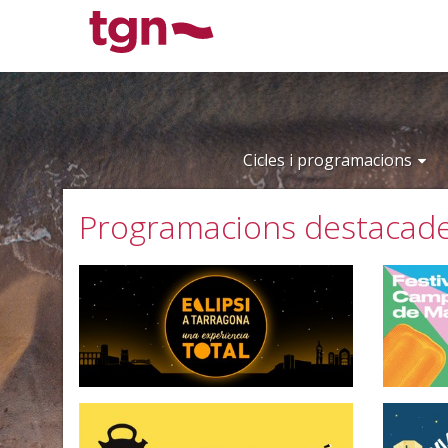
Saltar
Saltar
Informació
al
a
de
contingut
la
contacte
navegació
Cicles i programacions
Programacions destacad