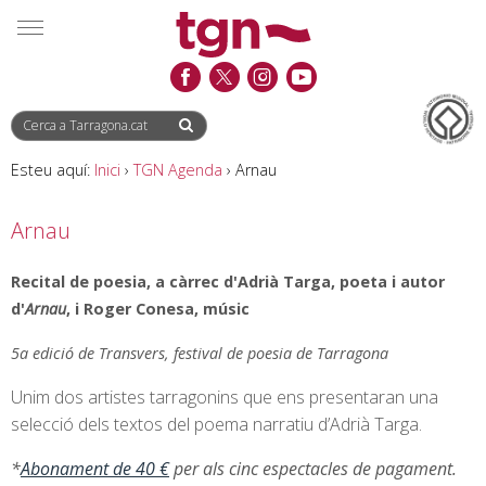
Saltar
Saltar
Informació
MENÚ
al
a
de
contingut
la
contacte
navegació
Esteu aquí:
Inici
›
TGN Agenda
›
Arnau
Arnau
Recital de poesia, a càrrec d'Adrià Targa, poeta i autor
d'
Arnau
, i Roger Conesa, músic
5a edició de Transvers, festival de poesia de Tarragona
Unim dos artistes tarragonins que ens presentaran una
selecció dels textos del poema narratiu d’Adrià Targa.
*
Abonament de 40 €
per als cinc espectacles de pagament.