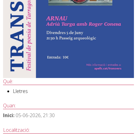
Què:
Lletres
Quan:
Inici:
05-06-2026, 21:30
Localització: