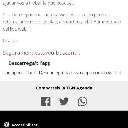
ajudar-vos a trobar la que busqueu.
Si sabeu segur que l'adreça web és correcta però us
retorna un error, si us plau, contacteu amb l'
Administració
del lloc web
.
Gràcies.
Segurament estàveu buscant…
Descarrega't l'app
Tarragona vibra... Descarrega't la nova app i comprova-ho!
Comparteix la TGN Agenda
Facebook
Twitter
Whats
Accessibilitat