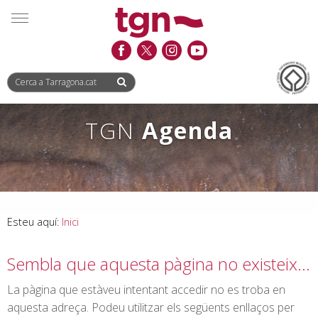
Saltar
Saltar
Informació
MENÚ
al
a
de
contingut
la
contacte
navegació
TGN
Agenda
Esteu aquí:
Inici
Sembla que aquesta pàgina no existeix…
La pàgina que estàveu intentant accedir no es troba en
aquesta adreça. Podeu utilitzar els següents enllaços per