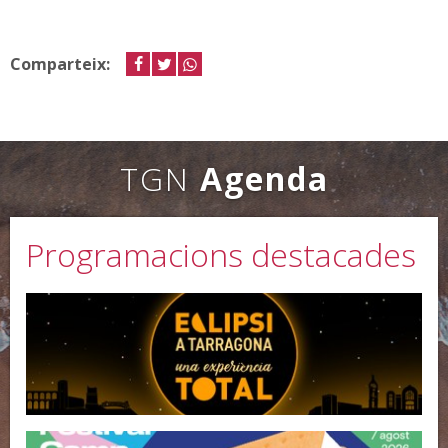
Comparteix:
facebook
twitter
whastapp
TGN
Agenda
Programacions destacades