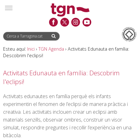
Saltar
Saltar
Informació
MENÚ
al
a
de
contingut
la
contacte
navegació
Esteu aquí:
Inici
›
TGN Agenda
›
Activitats Edunauta en família:
Descobrim l'eclipsi!
Activitats Edunauta en família: Descobrim
l'eclipsi!
Activitats edunautes en família perquè els infants
experimentin el fenomen de l’eclipsi de manera pràctica i
creativa. Les activitats inclouen crear un eclipsi amb
materials senzills, observar ombres, construir un visor
simulat, respondre preguntes i recollir l’experiència en una
bitàcola.