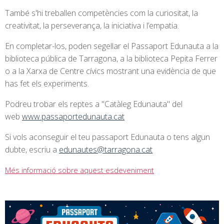
També s'hi treballen competències com la curiositat, la
creativitat, la perseverança, la iniciativa i l’empatia.
En completar-los, poden segellar el Passaport Edunauta a la
biblioteca pública de Tarragona, a la biblioteca Pepita Ferrer
o a la Xarxa de Centre cívics mostrant una evidència de que
has fet els experiments.
Podreu trobar els reptes a "Catàleg Edunauta" del
web
www.passaportedunauta.cat
Si vols aconseguir el teu passaport Edunauta o tens algun
dubte, escriu a
edunautes@tarragona.cat
Més informació sobre aquest esdeveniment