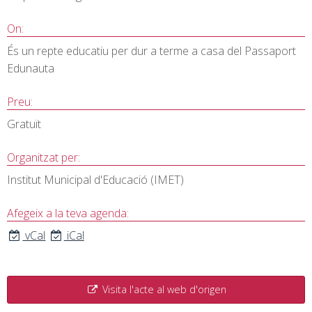
On:
És un repte educatiu per dur a terme a casa del Passaport
Edunauta
Preu:
Gratuït
Organitzat per:
Institut Municipal d'Educació (IMET)
Afegeix a la teva agenda:
vCal
iCal
Visita l'acte al web d'origen