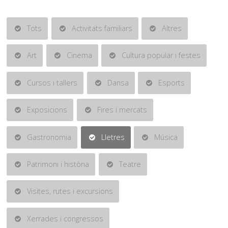
Tots
Activitats familiars
Altres
Art
Cinema
Cultura popular i festes
Cursos i tallers
Dansa
Esports
Exposicions
Fires i mercats
Gastronomia
Lletres
Música
Patrimoni i història
Teatre
Visites, rutes i excursions
Xerrades i congressos