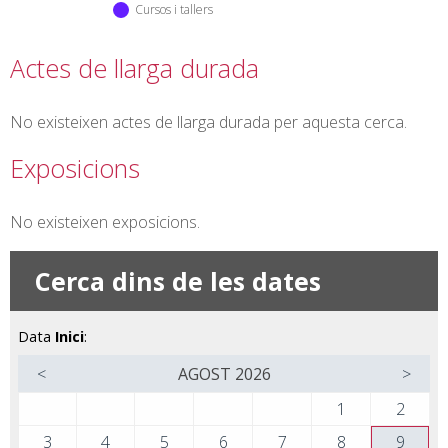
Cursos i tallers
Actes de llarga durada
No existeixen actes de llarga durada per aquesta cerca.
Exposicions
No existeixen exposicions.
Cerca dins de les dates
Data
Inici
:
<
AGOST
2026
>
1
2
3
4
5
6
7
8
9