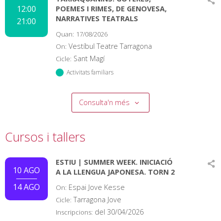
12:00
POEMES I RIMES, DE GENOVESA,
NARRATIVES TEATRALS
21:00
Quan:
17/08/2026
Vestíbul Teatre Tarragona
On:
Sant Magí
Cicle:
Activitats familiars
Consulta'n més
Cursos i tallers
ESTIU | SUMMER WEEK. INICIACIÓ
10 AGO
A LA LLENGUA JAPONESA. TORN 2
14 AGO
Espai Jove Kesse
On:
Tarragona Jove
Cicle:
del
30/04/2026
Inscripcions: