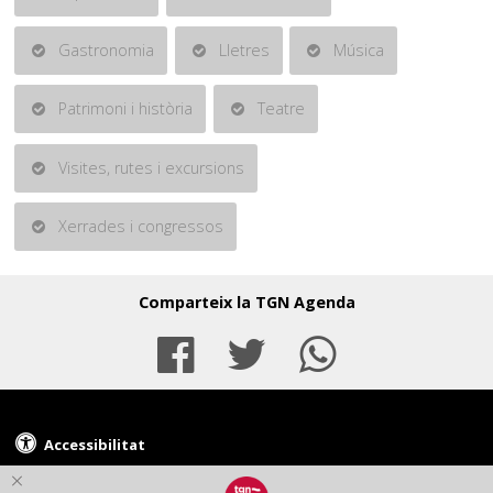
Gastronomia
Lletres
Música
Patrimoni i història
Teatre
Visites, rutes i excursions
Xerrades i congressos
Comparteix la TGN Agenda
Facebook
Twitter
Whats
Accessibilitat
© Ajuntament de Tarragona - Plaça de la Font, 1