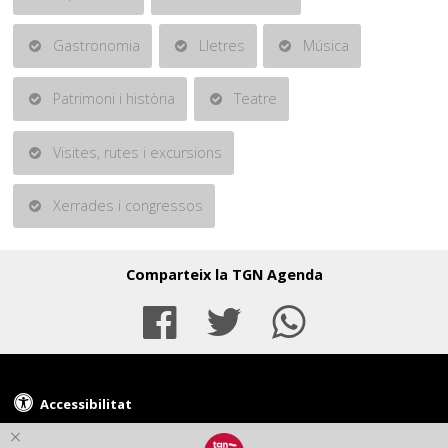
Gastronomia
Lletres
Música
Patrimoni i història
Teatre
Visites, rutes i excursions
Xerrades i congressos
Comparteix la TGN Agenda
Facebook
Twitter
Whats
Accessibilitat
© Ajuntament de Tarragona - Plaça de la Font, 1